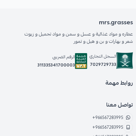
mrs.grasses
عطاره و مواد غذائية و عسل و سمن و مواد تجميل و زيوت
شعر و بهارات و بن و هيل و تمور
السجل التجاري
الرقم الضريبي
7029729733
311335341700003
روابط مهمة
تواصل معنا
+966567283995
+966567283995