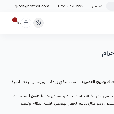
تواصل معنا:
+966567283995
g-taif@hotmail.com
٠
٠
اف رضوى العضوية
المتخصصة في زراعة المورينجا والنباتات الطبية
طبيعي غني بالألياف، الفيتامينات والمعادن مثل
فيتامين أ
، مجموعة
سفور
. وهو مثالي لدعم الجهاز الهضمي، القلب، العظام، وتنظيم