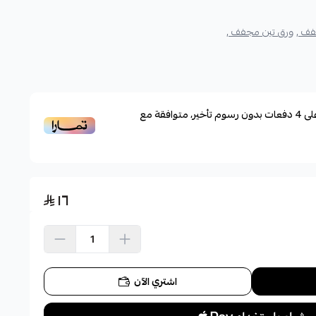
فف ,
ورق تين مجفف ,
لى
4
دفعات بدون رسوم تأخير، متوافقة مع
١٦
اشتري الآن