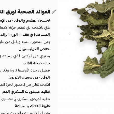
✅
الفوائد الصحية لورق الت
تحسين الهضم والوقاية من الإ
غني بالألياف التي تنظم حركة الأم
المساعدة في فقدان الوزن الزائد
يعزز الشعور بالشبع ويقلل من تنا
خفض الكوليسترول
يحتوي على البكتين الذي يساعد ف
دعم صحة القلب
بفضل وجود الأوميغا 3 و6 وتأثيره على الدهون الثلاثية.
الوقاية من سرطان القولون
الألياف تقلل من الجذور الحرة المر
تنظيم مستويات السكر في الدم
مفيد لمرضى السكري في تحسين ال
تقوية العظام والمناعة
بفضل الكالسيوم والحديد والمغذي