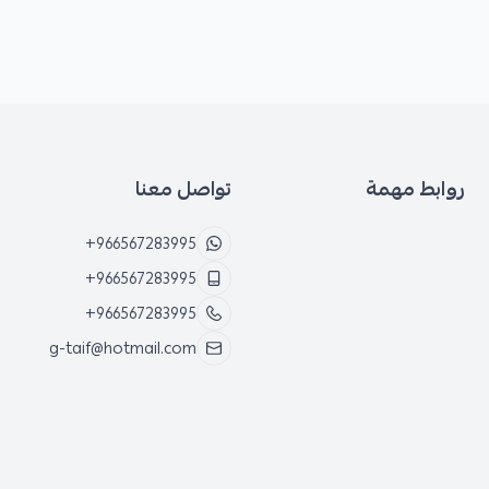
روابط مهمة
تواصل معنا
+966567283995
+966567283995
+966567283995
g-taif@hotmail.com