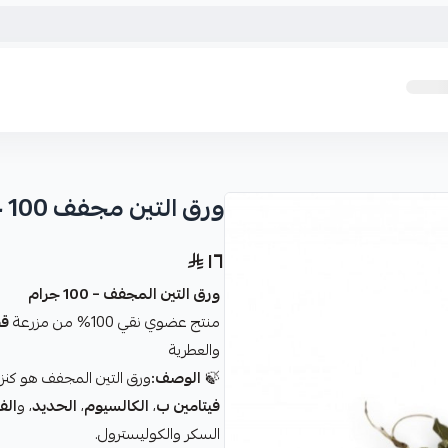
ورق التين مجفف 100 جرام
١٦
ورق التين المجفف – 100 جرام
منتج عضوي نقي 100% من مزرعة
قط
والعطرية
🍃
الوصف:
ورق التين المجفف هو كنز 
فيتامين ب
،
الكالسيوم
،
الحديد
، و
الف
السكر والكوليسترول.