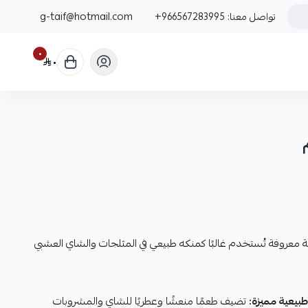
تواصل معنا:
+966567283995
g-taif@hotmail.com
٠
٠
ة معروفة تُستخدم غالبًا كمنكه طبيعي في المثلجات والشاي العشبي
بيعية مميزة:
تضيف طعمًا منعشًا وعطريًا للشاي والمشروبات