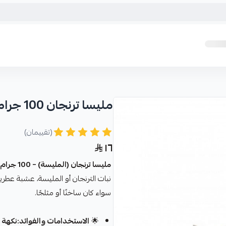
مليسا ترنجان 100 جرام
(تقييمان)
١٦
مليسا ترنجان (المليسة) – 100 جرام
نبات الترنجان أو المليسة، عشبة عطري
سواء كان ساخنًا أو مثلجًا.
🌟
الاستخدامات والفوائد:نكهة ط