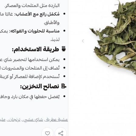
الباردة مثل المثلجات والعصائر.
مُكمّل رائع مع الأعشاب:
غالبًا م
والأطباق.
مناسبة للحلويات والفواكه:
يمكن 
لذيذ.
🍵
طريقة الاستخدام:
يمكن استخدامها لتحضير شاي عش
تُضاف إلى المثلجات والمشروبات ا
تُستخدم كإضافة للعصائر أو كزينة 
📝
نصائح التخزين:
يُفضل حفظها في مكان بارد وجاف
عشبة عطرية ,
شاي عشبي ,
ترنجان ,
ملي