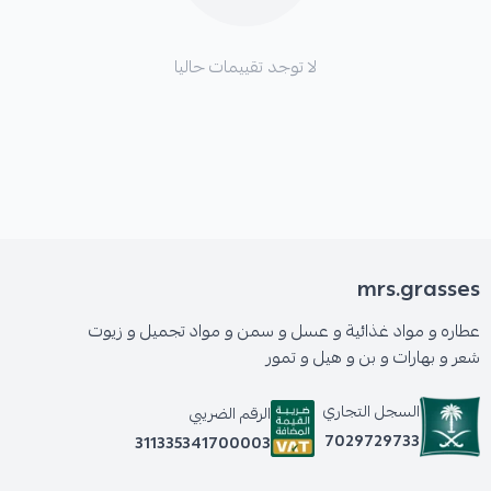
لا توجد تقييمات حاليا
mrs.grasses
عطاره و مواد غذائية و عسل و سمن و مواد تجميل و زيوت
شعر و بهارات و بن و هيل و تمور
السجل التجاري
الرقم الضريبي
7029729733
311335341700003