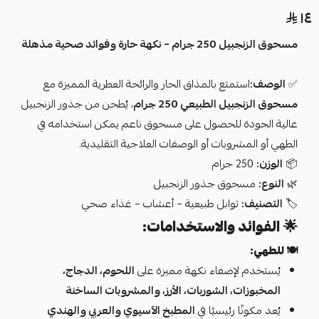
١٤
مسحوق الزنجبيل 250 جرام – نكهة حارة وفوائد صحية مذهلة
✅
الوصف:
استمتع بالمذاق الحار والرائحة العطرية المميزة مع
مسحوق الزنجبيل الطبيعي 250 جرام
، يُطحن من جذور الزنجبيل
عالية الجودة للحصول على مسحوق ناعم يمكن استخدامه في
الطهي أو المشروبات أو الوصفات العلاجية التقليدية.
📦
الوزن:
250 جرام
🌿
النوع:
مسحوق جذور الزنجبيل
🏷️
التصنيف:
توابل طبيعية – أعشاب – غذاء صحي
🌟
الفوائد والاستخدامات:
🍽️
للطهي:
يُستخدم لإضفاء نكهة مميزة على
اللحوم، الدجاج،
المخبوزات، الشوربات، الأرز، والمشروبات الساخنة
يُعد مكونًا رئيسيًا في
المطبخ الآسيوي والعربي والهندي