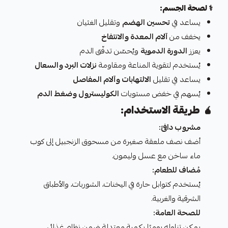
⚕️
لصحة الجسم:
يساعد في
تحسين الهضم
وتقليل الغثيان
يخفف من
آلام المعدة والانتفاخ
يعزز
الدورة الدموية
ويُحسّن تدفّق الدم
يُستخدم لتقوية المناعة ومقاومة
نزلات البرد والسعال
يساعد في تقليل
الالتهابات وآلام المفاصل
يُسهم في خفض مستويات
الكوليسترول وضغط الدم
🧉
طريقة الاستخدام:
مشروب دافئ:
أضف نصف ملعقة صغيرة من مسحوق الزنجبيل إلى كوب
ماء ساخن مع عسل وليمون.
مُضاف للطعام:
يُستخدم كتوابل حارة في اليخنات، الشوربات، والأطباق
الشرقية والغربية.
للصحة العامة:
يمكن تناوله يوميًا بكمية معتدلة ضمن نظام غذائي