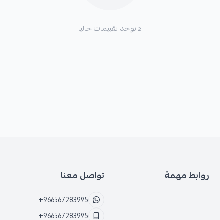
لا توجد تقييمات حاليا
روابط مهمة
تواصل معنا
+966567283995
+966567283995