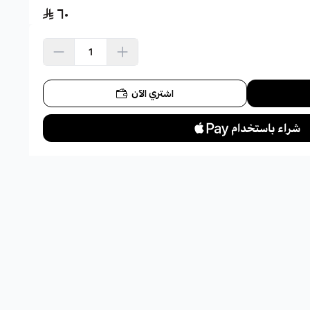
٦٠
اشتري الآن