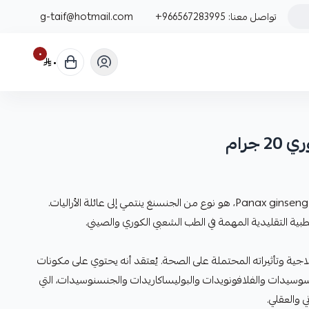
تواصل معنا:
+966567283995
g-taif@hotmail.com
٠
٠
جرام
الجنسنغ الكوري، المعروف أيضًا باسم Panax ginseng، هو نوع من الجنسنغ ينتمي إلى عائلة الأراليات.
طبية التقليدية المهمة في الطب الشعبي الكوري والصيني.
ية وتأثيراته المحتملة على الصحة. يُعتقد أنه يحتوي على مكونات
وسيدات والفلافونويدات والبوليساكاريدات والجنسنوسيدات، التي
 والعقلي.