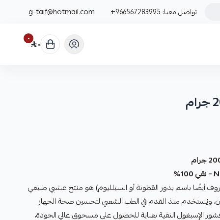
تواصل معنا:
+966567283995
g-taif@hotmail.com
٠
٠
1%
وف أيضًا باسم بذور القطونة أو السيلليوم) هو منتج عشبي طبيعي
ذوبان، ويُستخدم منذ القدم في الطب الشعبي لتحسين صحة الجهاز
ر الإسبغول النقية بعناية للحصول على مسحوق عالي الجودة،