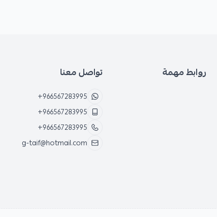
روابط مهمة
تواصل معنا
+966567283995
+966567283995
+966567283995
g-taif@hotmail.com