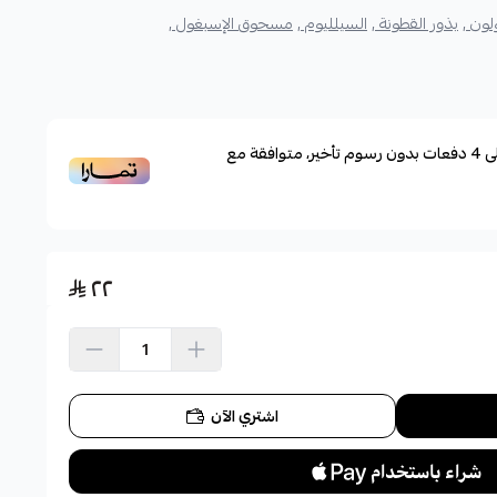
لون ,
بذور القطونة ,
السيلليوم ,
مسحوق الإسبغول ,
ى
4
دفعات بدون رسوم تأخير، متوافقة مع
٢٢
اشتري الآن