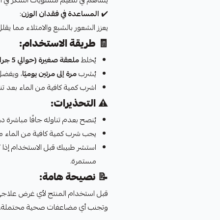
يُساهم في تنظيم مستويات السكر في ا
✔️
المساعدة في فقدان الوزن
:
يعزز الشعور بالشبع والامتلاء مما يقلل
🧾
طريقة الاستخدام:
يُخلط
ملعقة صغيرة (حوالي 5 جرام)
يُشرب
مرة إلى مرتين يوميًا
، ويفضل قبل
اشرب كمية كافية من الماء بعد تن
⚠️
التحذيرات:
يُنصح بعدم تناوله جافًا مباشرة د
يجب شرب كمية كافية من الماء معه
استشر طبيبك قبل الاستخدام إذا ك
مستمرة.
📝
نصيحة هامة:
قبل استخدام المنتج لأي غرض علاجي،
وتجنب أي مضاعفات صحية محتملة.