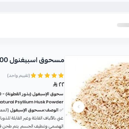
مسحوق اسبيغنول 200 جرام
(تقييم واحد)
٢٢
سحوق الإسبغول (بذور القطونة) – 200 جرام
Natural Psyllium Husk Powder – نقي 00
✅
الوصف:مسحوق الإسبغول
(المعر
غني بالألياف القابلة وغير القابلة لل
الهضمي وتنظيف الجسم. يتم طحن قشو