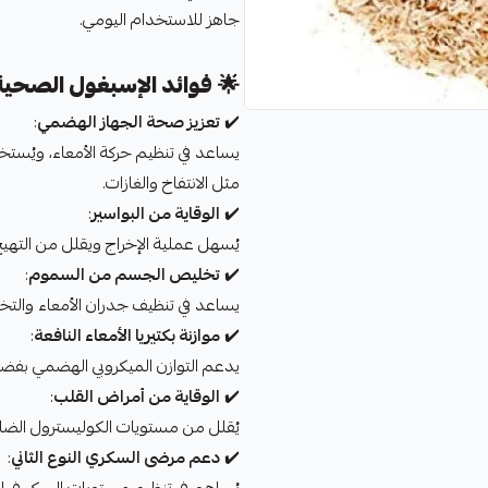
جاهز للاستخدام اليومي.
🌟
فوائد الإسبغول الصحية
✔️
تعزيز صحة الجهاز الهضمي
:
يساعد في تنظيم حركة الأمعاء، ويُست
مثل الانتفاخ والغازات.
✔️
الوقاية من البواسير
:
يُسهل عملية الإخراج ويقلل من التهيج
✔️
تخليص الجسم من السموم
:
يساعد في تنظيف جدران الأمعاء وال
✔️
موازنة بكتيريا الأمعاء النافعة
:
يدعم التوازن الميكروبي الهضمي بفضل تأ
✔️
الوقاية من أمراض القلب
:
يُقلل من مستويات الكوليسترول الضار (LDL)، ويحسن صحة القلب والأوعية الدم
✔️
دعم مرضى السكري النوع الثاني
: