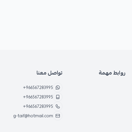
روابط مهمة
تواصل معنا
+966567283995
+966567283995
+966567283995
g-taif@hotmail.com