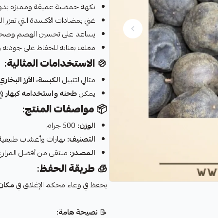
نكهة حمضية عميقة ومميزة بدون
غني بمضادات الأكسدة التي تعزز ال
يساعد على تحسين الهضم وصحة 
مغلف بعناية للحفاظ على جودته و
🍲
الاستخدامات المثالية
:
مثالي لتتبيل
الكبسة، الأرز البخار
يمكن
طحنه واستخدامه كبهار
في
📦
مواصفات المنتج
:
الوزن:
500 جرام
التصنيف:
بهارات وأعشاب طبيعية
المصدر:
منتقى من أفضل المزارع
🧊
طريقة الحفظ
:
يحفظ في وعاء محكم الإغلاق في
مكان 
📝
نصيحة هامة: