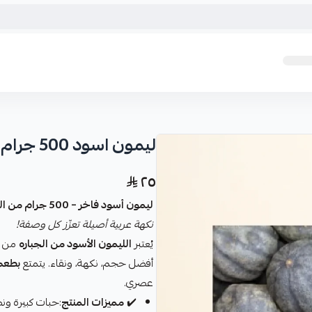
ليمون اسود 500 جرام
٢٥
ليمون أسود فاخر – 500 جرام من الجباره
نكهة عربية أصيلة تعزّز كل وصفة!
يُعتبر
الليمون الأسود من الجباره
من أج
أفضل حجم، نكهة، ونقاء. يتمتع
بطعم 
عصري.
✔️
مميزات المنتج
:حبات كبيرة ون