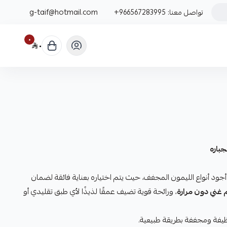
تواصل معنا:
+966567283995
g-taif@hotmail.com
٠
٠
ود أنواع الليمون المجفف، حيث يتم اختياره بعناية فائقة لضمان
غني دون مرارة
، ورائحة قوية تضيف عمقًا لذيذًا لأي طبق تقليدي أو
ظيفة ومجففة بطريقة طبيعية.