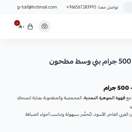
تواصل معنا:
+966567283995
g-taif@hotmail.com
٠
٠
م
 مع
قهوة الجوهرة النجدية
، المحمصة والمطحونة بعناية لتمنحك
.
 العربي الفاخر، الأسود، لتُحضَّر بسهولة وتناسب أجواء الضيافة