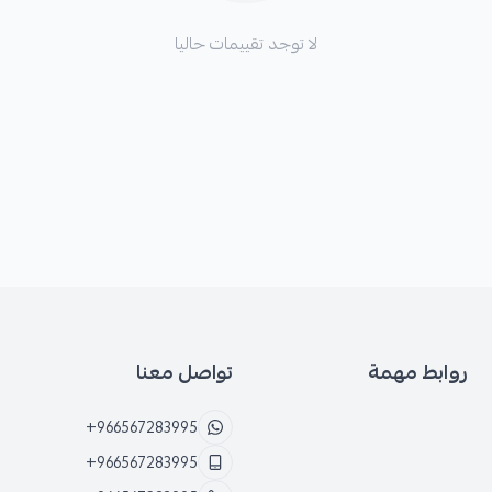
لا توجد تقييمات حاليا
روابط مهمة
تواصل معنا
+966567283995
+966567283995