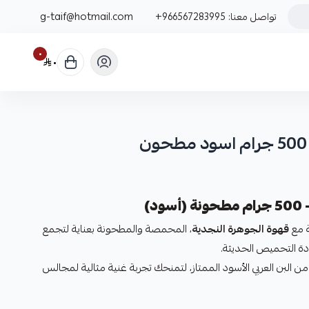
تواصل معنا:
+966567283995
g-taif@hotmail.com
٠
٠
د)
ة مع
قهوة الجوهرة النجدية
، المحمصة والمطحونة بعناية لتجمع
 التحميص الحديثة.
ن البن العربي الأسود الممتاز، لتمنحك تجربة غنية مثالية لمجالس