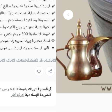
✔️ قهوة عربية نجدية تقليدية بطابع أ
✔️ محمّصة بعناية لتمنحك توازنًا مثاليًا 
✔️ مطحونة وجاهزة للاستخدام – سهول
✔️ نكهة غنية تعبّر عن روح الكرم والض
✔️ عبوة اقتصادية 500 جرام تكفي لعدد كبير من التقديمات.
💛
لماذا تختار قهوة الجوهرة النجدي
لأنها ليست مجرد قهوة... بل
تجربة
قهوة عربية ,
قهوة الجوهرة ,
قهوة ,
قهوة
أو قسم فاتورتك بقيمة
ع
6.00 ر.س
الشريعة الإسلامية
اعرف أكثر