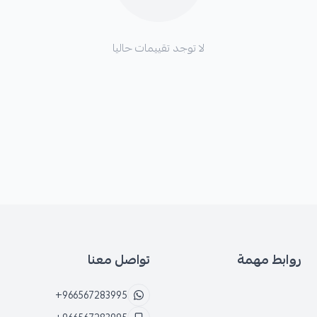
لا توجد تقييمات حاليا
روابط مهمة
تواصل معنا
+966567283995