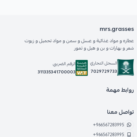
mrs.grasses
عطاره و مواد غذائية و عسل و سمن و مواد تجميل و زيوت
شعر و بهارات و بن و هيل و تمور
السجل التجاري
الرقم الضريبي
7029729733
311335341700003
روابط مهمة
تواصل معنا
+966567283995
+966567283995