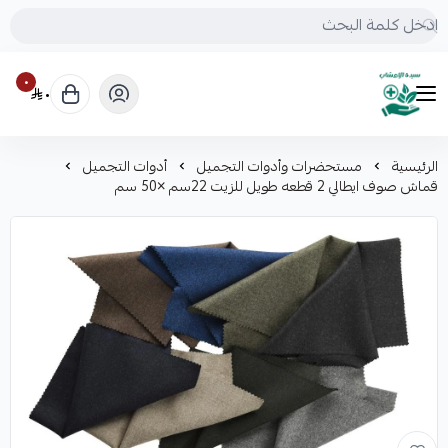
٠
٠
mrs.grasses
الرئيسية
مستحضرات وأدوات التجميل
أدوات التجميل
قماش صوف ايطالي 2 قطعه طويل للزيت 22سم ×50 سم