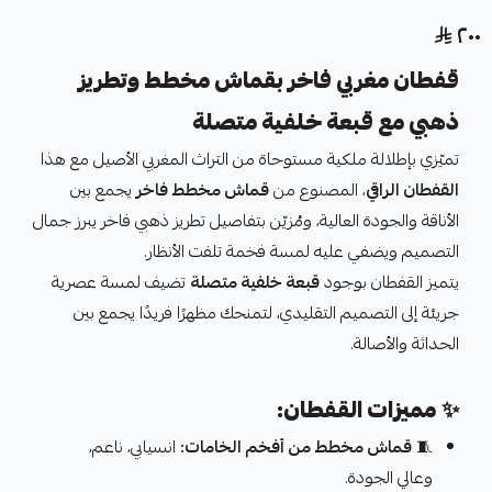
٢٠٠
قفطان مغربي فاخر بقماش مخطط وتطريز
ذهبي مع قبعة خلفية متصلة
تميّزي بإطلالة ملكية مستوحاة من التراث المغربي الأصيل مع هذا
القفطان الراقي
، المصنوع من
قماش مخطط فاخر
يجمع بين
الأناقة والجودة العالية، ومُزيّن بتفاصيل تطريز ذهبي فاخر يبرز جمال
التصميم ويضفي عليه لمسة فخمة تلفت الأنظار.
يتميز القفطان بوجود
قبعة خلفية متصلة
تضيف لمسة عصرية
جريئة إلى التصميم التقليدي، لتمنحك مظهرًا فريدًا يجمع بين
الحداثة والأصالة.
✨
مميزات القفطان:
🧵
قماش مخطط من أفخم الخامات:
انسيابي، ناعم،
وعالي الجودة.