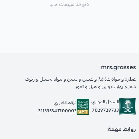
لا توجد تقييمات حاليا
mrs.grasses
عطاره و مواد غذائية و عسل و سمن و مواد تجميل و زيوت
شعر و بهارات و بن و هيل و تمور
السجل التجاري
الرقم الضريبي
7029729733
311335341700003
روابط مهمة