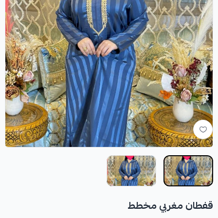
قفطان مغربي مخطط