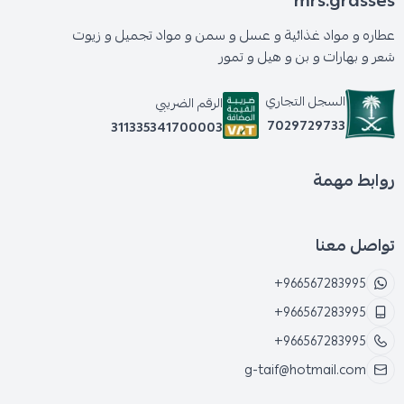
mrs.grasses
عطاره و مواد غذائية و عسل و سمن و مواد تجميل و زيوت
شعر و بهارات و بن و هيل و تمور
السجل التجاري
الرقم الضريبي
7029729733
311335341700003
روابط مهمة
تواصل معنا
+966567283995
+966567283995
+966567283995
g-taif@hotmail.com