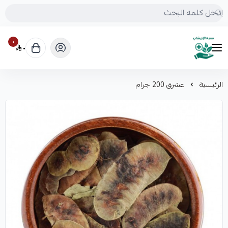
٠
٠
mrs.grasses
الرئيسية
عشرق 200 جرام