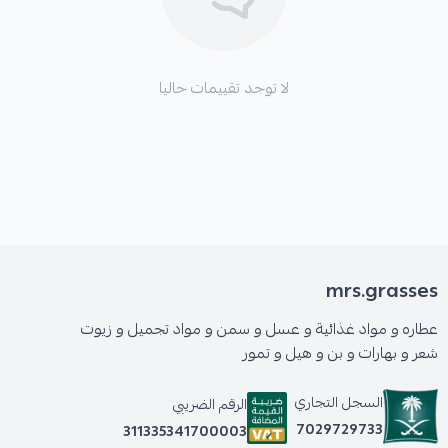
لا توجد تقييمات حاليا
mrs.grasses
عطاره و مواد غذائية و عسل و سمن و مواد تجميل و زيوت
شعر و بهارات و بن و هيل و تمور
السجل التجاري
الرقم الضريبي
7029729733
311335341700003