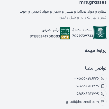
mrs.grasses
عطاره و مواد غذائية و عسل و سمن و مواد تجميل و زيوت
شعر و بهارات و بن و هيل و تمور
السجل التجاري
الرقم الضريبي
7029729733
311335341700003
روابط مهمة
تواصل معنا
+966567283995
+966567283995
+966567283995
g-taif@hotmail.com