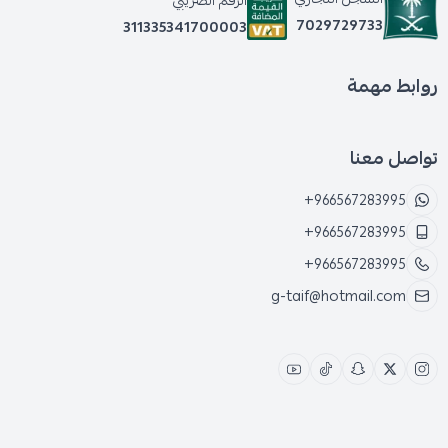
الرقم الضريبي
7029729733
311335341700003
روابط مهمة
تواصل معنا
+966567283995
+966567283995
+966567283995
g-taif@hotmail.com