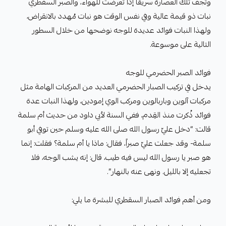
وتجف تلك العصارة سريعًا إذا تعرضت للهواء، والصبر السقطري
نبات ذو قيمة عالية وفي نفس الوقت هو نبات مُهدد بالانقراض،
ولهذا النبات فوائد عديدة للوجه نوضحها من خلال السطور
التالية على موسوعة.
فوائد الصبر الحضرمي للوجه
يدخل في تركيب الصبار الحضرمي العديد من المركبات الهامة مثل
مركبات آلوين وباربالوين ومركب الوي إمودين، ولهذا النبات عدة
فوائد ذُكرت منذ القِدم، ففي السنة لأبي داود من حديث أم سلمة
قالت: “دخل عليّ رسول الله صلى الله عليه وسلم حين توفي أبو
سلمة- وقد جعلت عليّ صبراً، فقال: ماذا يا أم سلمة؟ فقلت: إنما
هو صبر يا رسول الله ليس فيه طيب، قال: إنه يشب الوجه، فلا
تجعليه إلا بالليل. ونهى عنه بالنهار”.
ومن أهم فوائد الصبار السقطري للبشرة ما يلي: