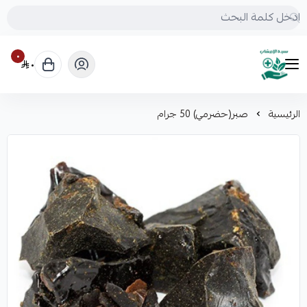
٠
٠
mrs.grasses
الرئيسية
صبر(حضرمي) 50 جرام