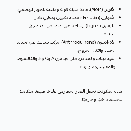
الألوين (Aloin): مادة ملينة قوية ومنقية للجهاز الهضمي.
الأمولين (Emodin): مضاد بكتيري وفطري فعّال.
الليغنين (Lignin): يساعد على امتصاص العناصر في
البشرة.
الأنثراكينون (Anthraquinone): مركب يساعد على تجديد
الخلايا والتئام الجروح.
الفيتامينات والمعادن: مثل فيتامين A وC وE، والكالسيوم
والمغنيسيوم والزنك.
هذه المكونات تجعل الصبر الحضرمي علاجًا طبيعيًا متكاملًا
للجسم داخليًا وخارجيًا.