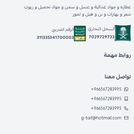
عطاره و مواد غذائية و عسل و سمن و مواد تجميل و زيوت
شعر و بهارات و بن و هيل و تمور
السجل التجاري
الرقم الضريبي
7029729733
311335341700003
روابط مهمة
تواصل معنا
+966567283995
+966567283995
+966567283995
g-taif@hotmail.com