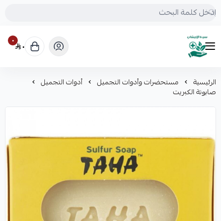
٠
٠
mrs.grasses
الرئيسية
مستحضرات وأدوات التجميل
أدوات التجميل
صابونة الكبريت