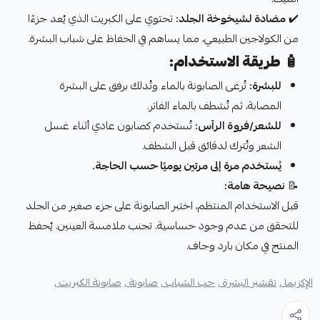
✔️
مضادة لشيخوخة الجلد:
تحتوي على الكبريت الذي يُعد جزءًا
من الكولاجين الطبيعي، مما يساهم في الحفاظ على شباب البشرة.
🧴
طريقة الاستخدام:
للبشرة:
تُرغى الصابونة بالماء وتُدلك برفق على البشرة
المصابة، ثم تُشطف بالماء الفاتر.
للشعر/فروة الرأس:
تُستخدم كصابون عادي أثناء غسل
الشعر وتُترك لدقائق قبل الشطف.
يُستخدم مرة إلى مرتين يوميًا حسب الحاجة.
📝
نصيحة هامة:
قبل الاستخدام المنتظم، اختبر الصابونة على جزء صغير من الجلد
للتحقق من عدم وجود حساسية. تجنب ملامسة العينين. يُحفظ
المنتج في مكان بارد وجاف.
الإكزيما ,
تقشير البشرة ,
حب الشباب ,
صابونة ,
صابونة الكبريت ,