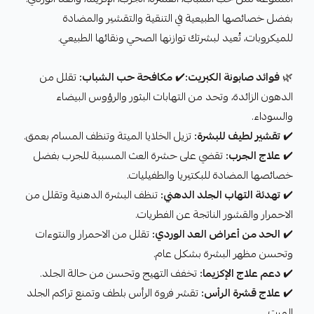
بفضل خصائصها الطبيعية في التنقية والتقشير والمضادة
للميكروبات، تُعيد لبشرتك توازنها الصحي ونقائها الطبيعي.
🌿
فوائد صابونة الكبريت:
✔️
مكافحة حب الشباب:
تقلل من
الدهون الزائدة، وتحد من التهابات البثور والرؤوس البيضاء
والسوداء.
✔️
تقشير لطيف للبشرة:
تزيل الخلايا الميتة وتنظف المسام بعمق.
✔️
علاج الجرب:
تقضي على حشرة العث المسببة للجرب بفضل
خصائصها المضادة للبكتيريا والطفيليات.
✔️
تهدئة التهاب الجلد الدهني:
تنظف البشرة الدهنية وتقلل من
الاحمرار والقشور الناتجة عن الفطريات.
✔️
الحد من أعراض العد الوردي:
تقلل من الاحمرار والنتوءات
وتحسن مظهر البشرة بشكل عام.
✔️
دعم علاج الإكزيما:
تخفف التهيج وتحسن من حالة الجلد.
✔️
علاج قشرة الرأس:
تقشر فروة الرأس بلطف وتمنع تراكم الجلد
الميت.