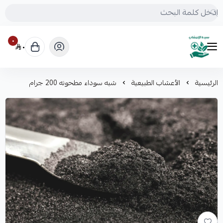
٠
٠
mrs.grasses
الرئيسية
الأعشاب الطبيعية
شبه سوداء مطحونه 200 جرام