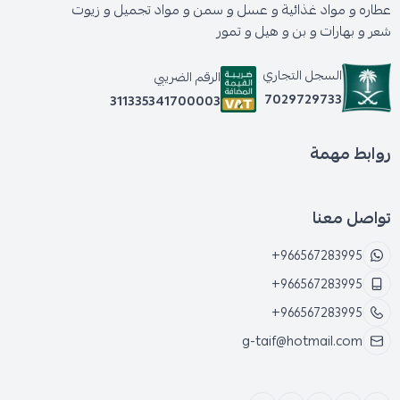
عطاره و مواد غذائية و عسل و سمن و مواد تجميل و زيوت
شعر و بهارات و بن و هيل و تمور
السجل التجاري
الرقم الضريبي
7029729733
311335341700003
روابط مهمة
تواصل معنا
+966567283995
+966567283995
+966567283995
g-taif@hotmail.com