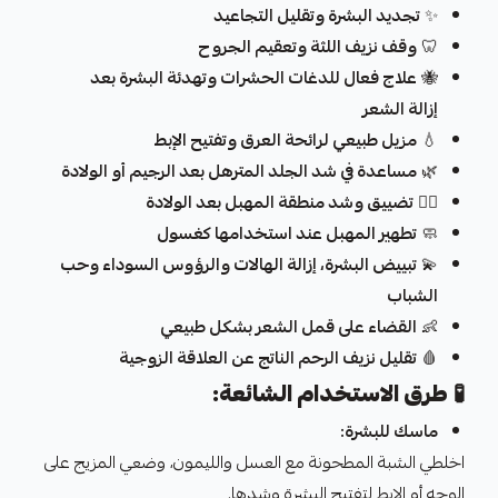
✨
تجديد البشرة وتقليل التجاعيد
🦷
وقف نزيف اللثة وتعقيم الجروح
🐝
علاج فعال للدغات الحشرات وتهدئة البشرة بعد
إزالة الشعر
💧
مزيل طبيعي لرائحة العرق وتفتيح الإبط
🌿
مساعدة في شد الجلد المترهل بعد الرجيم أو الولادة
💆‍♀️
تضييق وشد منطقة المهبل بعد الولادة
🧼
تطهير المهبل عند استخدامها كغسول
💫
تبييض البشرة، إزالة الهالات والرؤوس السوداء وحب
الشباب
👶
القضاء على قمل الشعر بشكل طبيعي
🩸
تقليل نزيف الرحم الناتج عن العلاقة الزوجية
🧪
طرق الاستخدام الشائعة:
ماسك للبشرة:
اخلطي الشبة المطحونة مع العسل والليمون، وضعي المزيج على
الوجه أو الإبط لتفتيح البشرة وشدها.