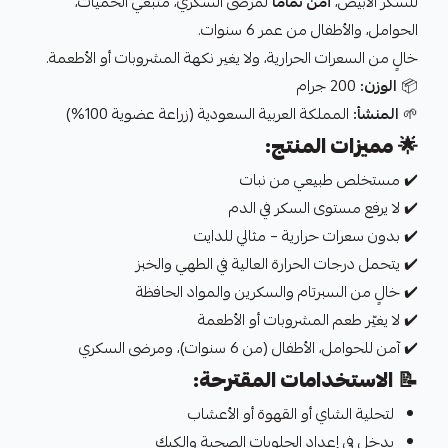
للسكر الأبيض،
آمن تمامًا
لمرضى السكري، متّبعي الحميات،
الحوامل، والأطفال من عمر 6 سنوات.
خالٍ من السعرات الحرارية، ولا يغير نكهة المشروبات أو الأطعمة.
📦
الوزن:
200 جرام
🌱
المنشأ:
المملكة العربية السعودية (زراعة عضوية 100%)
🌟
مميزات المنتج:
✔️ مستخلص طبيعي من نبات
✔️ لا يرفع مستوى السكر في الدم
✔️ بدون سعرات حرارية – مثالي للدايت
✔️ يتحمل درجات الحرارة العالية في الطهي والخبز
✔️ خالٍ من السبرتام والسكرين والمواد الحافظة
✔️ لا يغيّر طعم المشروبات أو الأطعمة
✔️ آمن للحوامل، الأطفال (من 6 سنوات)، ومرضى السكري
📝
الاستخدامات المقترحة:
لتحلية الشاي أو القهوة أو الأعشاب
يدخل في إعداد الحلويات الصحية والكيك