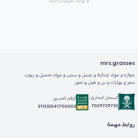
لا توجد تقييمات حاليا
mrs.grasses
عطاره و مواد غذائية و عسل و سمن و مواد تجميل و زيوت
شعر و بهارات و بن و هيل و تمور
السجل التجاري
الرقم الضريبي
7029729733
311335341700003
روابط مهمة