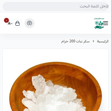
٠
٠
mrs.grasses
الرئيسية
سكر نبات 200 جرام