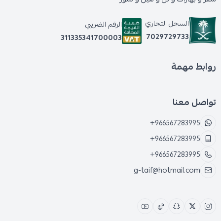
السجل التجاري
الرقم الضريبي
7029729733
311335341700003
روابط مهمة
تواصل معنا
+966567283995
+966567283995
+966567283995
g-taif@hotmail.com