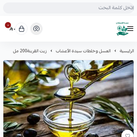
٠
٠
mrs.grasses
الرئيسية
العسل وخلطات سيدة الأعشاب
زيت القرينة200 مل