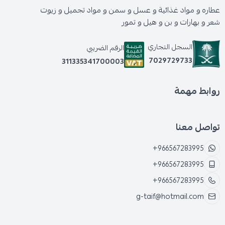
عطاره و مواد غذائية و عسل و سمن و مواد تجميل و زيوت
شعر و بهارات و بن و هيل و تمور
السجل التجاري
الرقم الضريبي
7029729733
311335341700003
روابط مهمة
تواصل معنا
+966567283995
+966567283995
+966567283995
g-taif@hotmail.com