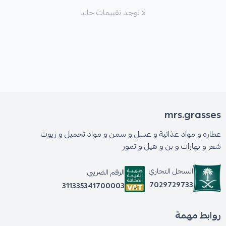
لا توجد تقييمات حاليا
mrs.grasses
عطاره و مواد غذائية و عسل و سمن و مواد تجميل و زيوت
شعر و بهارات و بن و هيل و تمور
السجل التجاري
الرقم الضريبي
7029729733
311335341700003
روابط مهمة