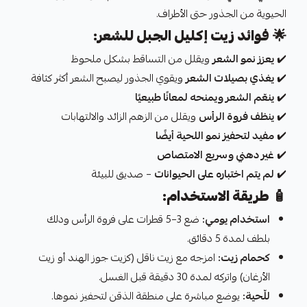
الحيوية من الجذور حتى الأطراف.
🌟
فوائد زيت إكليل الجبل للشعر:
✔️
يعزز نمو الشعر
ويقلل من التساقط بشكل ملحوظ
✔️
يغذي بصيلات الشعر
ويقوي الجذور ليصبح الشعر أكثر كثافة
✔️
ينعّم الشعر ويمنحه لمعانًا طبيعيًا
✔️
ينظف فروة الرأس
ويقلل من الزهم الزائد والالتهابات
✔️
مفيد لتحفيز نمو اللحية أيضًا
✔️
غير دهني وسريع الامتصاص
✔️
لم يتم اختباره على الحيوانات
– صديق للبيئة
🧴
طريقة الاستخدام:
استخدام يومي:
ضع 3–5 قطرات على فروة الرأس ودلك
بلطف لمدة 5 دقائق.
كحمام زيت:
امزجه مع زيت ناقل (كزيت جوز الهند أو زيت
الأرغان) واتركه لمدة 30 دقيقة قبل الغسل.
للّحية:
يوضع مباشرة على منطقة الذقن لتحفيز نموها.