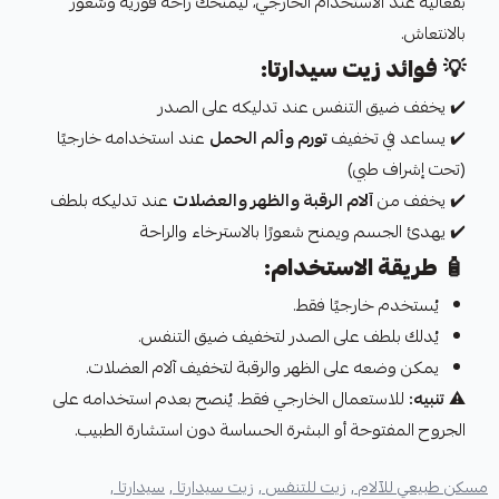
بفعالية عند الاستخدام الخارجي، ليمنحك راحة فورية وشعور
بالانتعاش.
💡
فوائد زيت سيدارتا:
✔️ يخفف ضيق التنفس عند تدليكه على الصدر
✔️ يساعد في تخفيف
تورم وألم الحمل
عند استخدامه خارجيًا
(تحت إشراف طبي)
✔️ يخفف من
آلام الرقبة والظهر والعضلات
عند تدليكه بلطف
✔️ يهدئ الجسم ويمنح شعورًا بالاسترخاء والراحة
🧴
طريقة الاستخدام:
يُستخدم خارجيًا فقط.
يُدلك بلطف على الصدر لتخفيف ضيق التنفس.
يمكن وضعه على الظهر والرقبة لتخفيف آلام العضلات.
⚠️
تنبيه:
للاستعمال الخارجي فقط. يُنصح بعدم استخدامه على
الجروح المفتوحة أو البشرة الحساسة دون استشارة الطبيب.
مسكن طبيعي للآلام ,
زيت للتنفس ,
زيت سيدارتا ,
سيدارتا ,