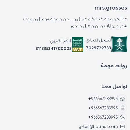
mrs.grasses
عطاره و مواد غذائية و عسل و سمن و مواد تجميل و زيوت
شعر و بهارات و بن و هيل و تمور
السجل التجاري
الرقم الضريبي
7029729733
311335341700003
روابط مهمة
تواصل معنا
+966567283995
+966567283995
+966567283995
g-taif@hotmail.com