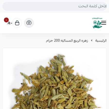
٠
٠
mrs.grasses
الرئيسية
زهره الربيع المسائيه 200 جرام