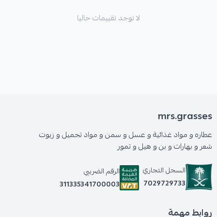
لا توجد تقييمات حاليا
mrs.grasses
عطاره و مواد غذائية و عسل و سمن و مواد تجميل و زيوت
شعر و بهارات و بن و هيل و تمور
السجل التجاري
الرقم الضريبي
7029729733
311335341700003
روابط مهمة