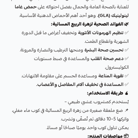
للعناية بالصحة العامة والجمال بفضل احتوائه على
حمض غاما
لينولينيك (GLA)
، وهو أحد أهم الأحماض الدهنية الأساسية.
🌿
الفوائد الصحية لزهرة الربيع المسائية:
✅
تنظيم الهرمونات الأنثوية
وتخفيف أعراض ما قبل الدورة
الشهرية وانقطاع الطمث.
✅
تحسين صحة البشرة
ومنحها الترطيب والنضارة والمرونة.
✅
دعم صحة القلب
والمساعدة في ضبط مستويات
الكوليسترول.
✅
تقوية المناعة
ومساعدة الجسم على مقاومة الالتهابات.
✅
المساعدة في تخفيف آلام المفاصل والأعصاب.
🧉
طريقة الاستخدام:
يُستخدم كمشروب عشبي طبيعي –
📌 ضع ملعقة صغيرة من زهرة الربيع المسائية في كوب ماء مغلي،
واتركها 5–10 دقائق ثم تُصفّى وتشرب.
يمكن تناول كوب واحد يوميًا صباحًا أو مساءً.
📦
مواصفات المنتج: