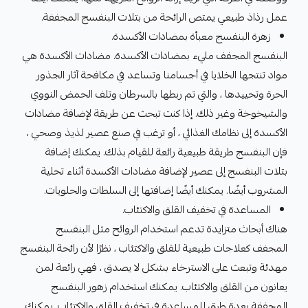
عمل رذاذ طبيعي يمتص الرائحة من بتلات البنفسج المجففة.
زهرة البنفسج معبأة بمضادات الأكسدة.
البنفسج المجفف مليء بمضادات الأكسدة. مضادات الأكسدة هي
مواد تنتجها الخلايا في أجسامنا وتساعد في مكافحة آثار الجذور
الحرة وتحييدها ، والتي تم ربطها بالسرطان وتلف الحمض النووي
والشيخوخة وغير ذلك. إذا كنت تبحث عن طريقة لإضافة مضادات
الأكسدة إلى نظامك الغذائي ، أو ترغب في صنع عصير لذيذ وصحي ،
فإن البنفسج طريقة طبيعية رائعة للقيام بذلك. يمكنك إضافة
بتلات البنفسج إلى عصير لإضافة مضادات الأكسدة أثناء تحلية
المشروب أيضًا. يمكنك أيضًا إضافتها إلى السلطات والحلويات.
المساعدة في تخفيف القلق والاكتئاب.
هناك أبحاث متزايدة تدعم استخدام الروائح مثل البنفسج
المجفف كعلاجات طبيعية للقلق والاكتئاب ، نظرًا لأن رائحة البنفسج
مهدئة وتبعث على الاسترخاء بشكل لا يصدق ، فهي رائعة لمن
يعانون من القلق والاكتئاب. يمكنك استخدام زهور البنفسج
المجففة بعدة طرق للمساعدة في تخفيف القلق والاكتئاب. يمكنك