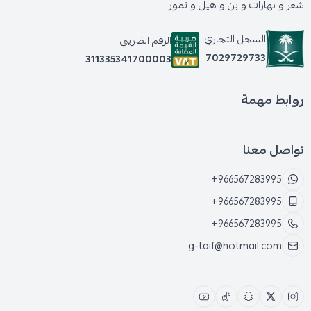
شعر و بهارات و بن و هيل و تمور
السجل التجاري
الرقم الضريبي
7029729733
311335341700003
روابط مهمة
تواصل معنا
+966567283995
+966567283995
+966567283995
g-taif@hotmail.com