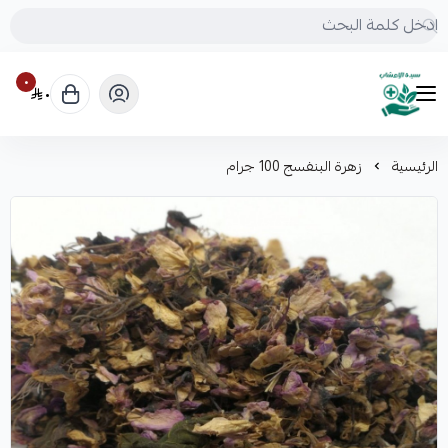
٠
٠
mrs.grasses
الرئيسية
زهرة البنفسج 100 جرام