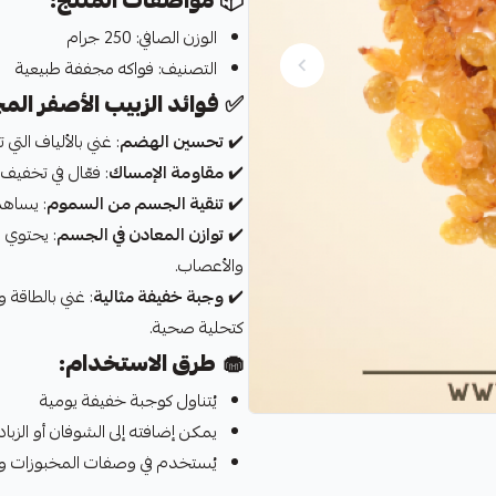
📦
مواصفات المنتج:
الوزن الصافي: 250 جرام
التصنيف: فواكه مجففة طبيعية
✅
فوائد الزبيب الأصفر ال
✔️
تحسين الهضم
: غني بالألياف ال
✔️
مقاومة الإمساك
: فعّال في تخفيف 
✔️
تنقية الجسم من السموم
: يساهم
✔️
توازن المعادن في الجسم
: يحتوي 
والأعصاب.
✔️
وجبة خفيفة مثالية
: غني بالطاقة و
كتحلية صحية.
🧁
طرق الاستخدام:
يُتناول كوجبة خفيفة يومية
يمكن إضافته إلى الشوفان أو الزبا
يُستخدم في وصفات المخبوزات وا