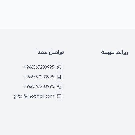
روابط مهمة
تواصل معنا
+966567283995
+966567283995
+966567283995
g-taif@hotmail.com