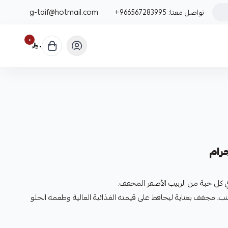
تواصل معنا:
+966567283995
g-taif@hotmail.com
٠
٠
ي كل حبة من الزبيب الأصفر المجفف.
 أنواع العنب، مجفف بعناية ليحافظ على قيمته الغذائية العالية وطعمه الحلو