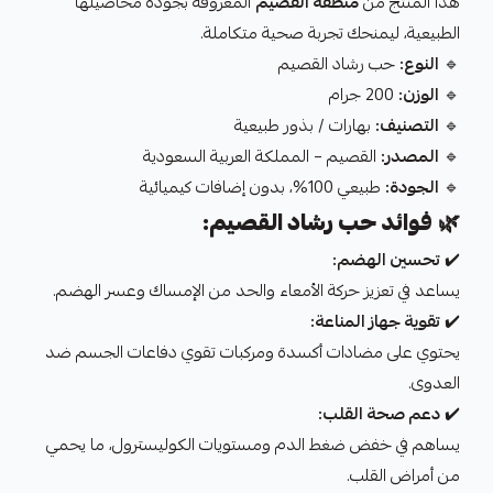
هذا المنتج من
منطقة القصيم
المعروفة بجودة محاصيلها
الطبيعية، ليمنحك تجربة صحية متكاملة.
🔹
النوع:
حب رشاد القصيم
🔹
الوزن:
200 جرام
🔹
التصنيف:
بهارات / بذور طبيعية
🔹
المصدر:
القصيم – المملكة العربية السعودية
🔹
الجودة:
طبيعي 100%، بدون إضافات كيميائية
🌿
فوائد حب رشاد القصيم:
✔️
تحسين الهضم:
يساعد في تعزيز حركة الأمعاء والحد من الإمساك وعسر الهضم.
✔️
تقوية جهاز المناعة:
يحتوي على مضادات أكسدة ومركبات تقوي دفاعات الجسم ضد
العدوى.
✔️
دعم صحة القلب:
يساهم في خفض ضغط الدم ومستويات الكوليسترول، ما يحمي
من أمراض القلب.