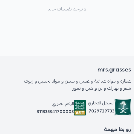
لا توجد تقييمات حاليا
mrs.grasses
عطاره و مواد غذائية و عسل و سمن و مواد تجميل و زيوت
شعر و بهارات و بن و هيل و تمور
السجل التجاري
الرقم الضريبي
7029729733
311335341700003
روابط مهمة