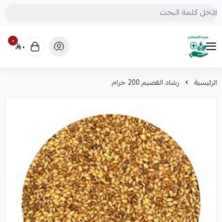
٠
٠
mrs.grasses
الرئيسية
رشاد القصيم 200 جرام