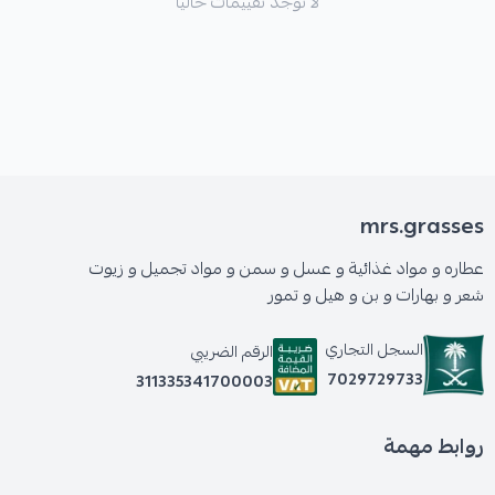
لا توجد تقييمات حاليا
mrs.grasses
عطاره و مواد غذائية و عسل و سمن و مواد تجميل و زيوت
شعر و بهارات و بن و هيل و تمور
السجل التجاري
الرقم الضريبي
7029729733
311335341700003
روابط مهمة