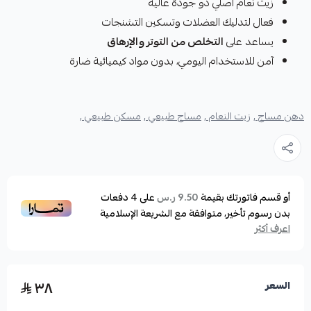
زيت نعام أصلي ذو جودة عالية
فعال لتدليك العضلات وتسكين التشنجات
يساعد على
التخلص من التوتر والإرهاق
آمن للاستخدام اليومي، بدون مواد كيميائية ضارة
دهن مساج ,
زيت النعام ,
مساج طبيعي ,
مسكن طبيعي ,
أو قسم فاتورتك بقيمة
على
4
دفعات
9.50 ر.س
بدون رسوم تأخير، متوافقة مع الشريعة الإسلامية
اعرف أكثر
٣٨
السعر