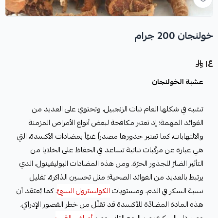
خولنجان 200 جرام
١٤
عشبة الخولنجان
تشبه في شكلها العام نبات الزنجبيل، وتحتوي على العديد من
الفوائد المهمة؛ إذ تعتبر مكافحة لبعض أنواع الأمراض المزمنة
والالتهابات، كما تعتبر جذورها مصدراً غنيّاً بمضادات الأكسدة، التي
هي عبارة عن مركّبات نباتية تساعد في الحفاظ على الخلايا من
التأثير الضارّ للجذور الحرّة، ومن هذه المضادات البوليفينول، الذي
يرتبط بالعديد من الفوائد الصحية؛ مثل تحسين الذاكرة، تقليل
نسبة السكر في الدم، ومستويات
الكولسترول السيئ
. كما يُعتقد أن
هذه المادة المضادّة للأكسدة قد تقلّل من خطر القصور الإدراكي،