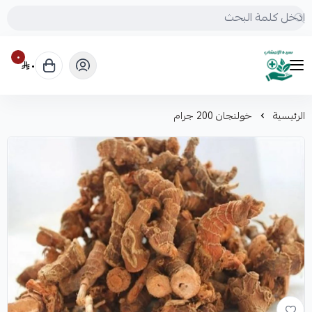
٠
٠
mrs.grasses
الرئيسية
خولنجان 200 جرام