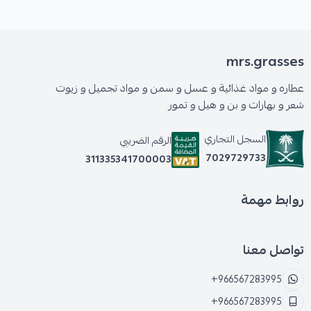
mrs.grasses
عطاره و مواد غذائية و عسل و سمن و مواد تجميل و زيوت
شعر و بهارات و بن و هيل و تمور
السجل التجاري
الرقم الضريبي
7029729733
311335341700003
روابط مهمة
تواصل معنا
+966567283995
+966567283995