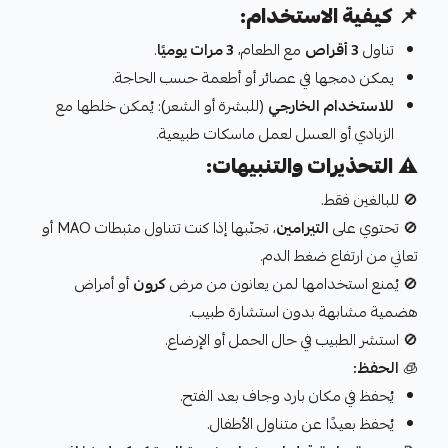
📌
كيفية الاستخدام:
تناول
3 أقراص
مع الطعام،
3 مرات يوميًا
.
يمكن دمجها في عصائر أو أطعمة حسب الحاجة.
للاستخدام الخارجي
(للبشرة أو الشعر): يُمكن خلطها مع
الزبادي أو العسل لعمل ماسكات طبيعية.
⚠️
التحذيرات والتنبيهات:
🚫 للبالغين فقط.
🚫 تحتوي على
التيرامين
، تجنّبها إذا كنت تتناول مثبطات MAO أو
تعاني من ارتفاع ضغط الدم.
🚫 يُمنع استخدامها لمن يعانون من مرض
كرون
أو أمراض
هضمية مشابهة بدون استشارة طبيب.
🚫 استشر الطبيب في حال الحمل أو الإرضاع.
🧊
الحفظ:
يُحفظ في مكان بارد وجاف بعد الفتح.
يُحفظ بعيدًا عن متناول الأطفال.