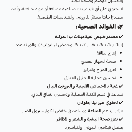
وتحسين الهضم وصحة الجلد.
لا تحتوي على أي فيتامينات صناعية مضافة أو مواد حافظة، وتُعد
مصدرًا نباتيًا ممتازًا للبروتين والفيتامينات الطبيعية.
🌿
الفوائد الصحية:
✔️
مصدر طبيعي لفيتامينات ب المركبة
(ب1، ب2، ب3، ب6، ب7، ب9، وحمض البانتوثنيك)، والتي تدعم:
إنتاج الطاقة
صحة الجهاز العصبي
تعزيز المزاج والتركيز
تحسين عملية التمثيل الغذائي
✔️
غنية بالأحماض الأمينية والبروتين النباتي
تساعد في دعم الكتلة العضلية وتحسين التعافي البدني.
✔️
تحتوي على بيتا جلوكان
مركب يدعم
المناعة
ويساعد في خفض الكوليسترول الضار.
✔️
تعزز صحة البشرة والشعر والأظافر
بفضل فيتامين البيوتين والنياسين.