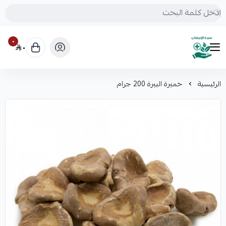
٠
٠
mrs.grasses
الرئيسية
خميرة البيرة 200 جرام