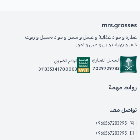
mrs.grasses
عطاره و مواد غذائية و عسل و سمن و مواد تجميل و زيوت
شعر و بهارات و بن و هيل و تمور
السجل التجاري
الرقم الضريبي
7029729733
311335341700003
روابط مهمة
تواصل معنا
+966567283995
+966567283995