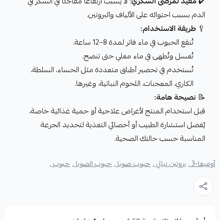
✔️
مفيد لمرضى السكري
: لا يسبب ارتفاعًا مفاجئًا في السكر في
الدم بسبب احتوائه على الألياف والبروتين.
🥄
طريقة الاستخدام:
تُنقع الحبوب في ماء فاتر لمدة 8–12 ساعة.
تُغسل وتُطهى في ماء مغلي حتى تنضج.
تُستخدم في تحضير أطباق متعددة مثل الحساء، السلطة،
الكاري، المعجنات، اللحوم النباتية، وغيرها.
📝
نصيحة هامة:
قبل استخدام المنتج لأغراض علاجية أو حمية غذائية خاصة،
يُفضل استشارة الطبيب أو أخصائي التغذية لتحديد الجرعة
المناسبة حسب حالتك الصحية.
أوميغا-3 ,
بروتين نباتي ,
حبوب صويا ,
حبوب الصويا ,
حبوب ,