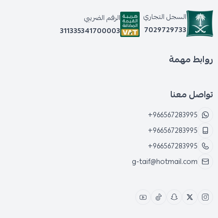
السجل التجاري
الرقم الضريبي
7029729733
311335341700003
روابط مهمة
تواصل معنا
+966567283995
+966567283995
+966567283995
g-taif@hotmail.com