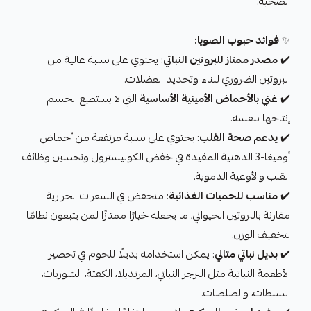
الصحية.
✨
فوائد حبوب الصويا:
✔️
مصدر ممتاز للبروتين النباتي
: يحتوي على نسبة عالية من
البروتين الضروري لبناء وتجديد العضلات.
✔️
غني بالأحماض الأمينية الأساسية
التي لا يستطيع الجسم
إنتاجها بنفسه.
✔️
يدعم صحة القلب
: يحتوي على نسبة مرتفعة من أحماض
أوميغا-3 الدهنية المفيدة في خفض الكوليسترول وتحسين وظائف
القلب والأوعية الدموية.
✔️
مناسب للحميات الغذائية
: منخفض في السعرات الحرارية
مقارنة بالبروتين الحيواني، ما يجعله خيارًا ممتازًا لمن يتبعون نظامًا
لتخفيف الوزن.
✔️
بديل نباتي مثالي
: يمكن استخدامه بديلًا للحوم في تحضير
الأطعمة النباتية مثل البرجر النباتي، المرتديلا، الكفتة، الشوربات،
السلطات، والصلصات.