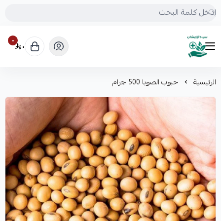
٠
٠
mrs.grasses
الرئيسية
حبوب الصويا 500 جرام