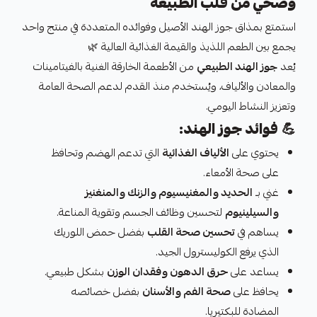
وصحي من قلب الطبيعة
استمتع بمذاق جوز الهند الأصيل وفوائده المتعددة في منتج واحد
يجمع بين الطعم اللذيذ والقيمة الغذائية العالية 🌿
يُعد
جوز الهند الطبيعي
من الأطعمة الخارقة الغنية بالفيتامينات
والمعادن والألياف، ويُستخدم منذ القدم لدعم الصحة العامة
وتعزيز النشاط اليومي.
💪
فوائد جوز الهند:
يحتوي على
الألياف الغذائية
التي تدعم الهضم وتحافظ
على صحة الأمعاء.
غني بـ
الحديد والمغنيسيوم والزنك والمنغنيز
والسيلينيوم
لتحسين وظائف الجسم وتقوية المناعة.
يساهم في
تحسين صحة القلب
بفضل حمض اللوريك
الذي يرفع الكوليسترول الجيد.
يساعد على
حرق الدهون وفقدان الوزن
بشكل طبيعي.
يحافظ على
صحة الفم والأسنان
بفضل خصائصه
المضادة للبكتيريا.