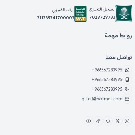
السجل التجاري
الرقم الضريبي
7029729733
311335341700003
روابط مهمة
تواصل معنا
+966567283995
+966567283995
+966567283995
g-taif@hotmail.com