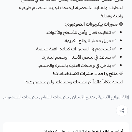
التنظيف، والعناية الشخصية، ليمنحك تجربة استخدام طبيعية
وآمنة وفعالة.
🟢
مميزات بيكربونات الصوديوم:
✅ لتنظيف فعال وآمن للأسطح والأدوات.
✅ مزيل ممتاز للروائح الكريهة.
✅ يُستخدم في المخبوزات كمادة رافعة طبيعية.
✅ يساعد في تبييض الأسنان وتنعيم البشرة.
✅ يدخل في وصفات العناية بالبشرة والجسم.
💡
منتج واحد = عشرات الاستخدامات!
امنحه مكاناً دائماً في مطبخك وحمامك، ولن تستغني عنه!
إزالة الروائح الكريهة ,
تفتيح الأسنان ,
بيكربونات الطعام ,
بيكربونات الصوديوم ,
أو قسم فاتورتك بقيمة
على
4
دفعات
4.50 ر.س