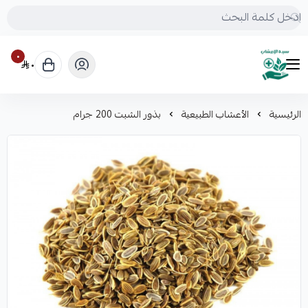
٠
٠
mrs.grasses
الرئيسية
الأعشاب الطبيعية
بذور الشبت 200 جرام