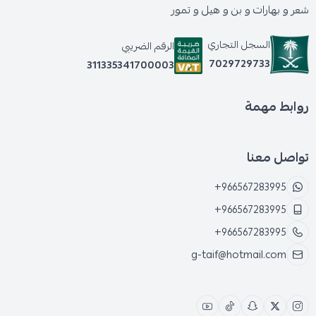
شعر و بهارات و بن و هيل و تمور
السجل التجاري
الرقم الضريبي
7029729733
311335341700003
روابط مهمة
تواصل معنا
+966567283995
+966567283995
+966567283995
g-taif@hotmail.com