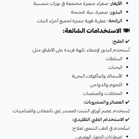
الأزهار:
صفراء صغيرة مجتمعة في نورات شمسية
البذور:
صغيرة، بنية، مُجنحة
الرائحة:
عطرية قوية مميزة لجميع أجزاء النبات
🍽️
الاستخدامات الشائعة:
✔️
الطبخ:
تُستخدم البذور لإضفاء نكهة فريدة على الأطباق مثل:
السلطات
اليخنات
الأسماك والمأكولات البحرية
اللحوم والدواجن
المخللات والصلصات
✔️
العصائر والمشروبات:
يُستخدم عصير أوراق الشبت كمصدر غني بالمعادن والفيتامينات.
✔️
الاستخدام الطبي التقليدي:
استُخدم في الطب الشعبي لعلاج:
اضطرابات الجهاز الهضمي