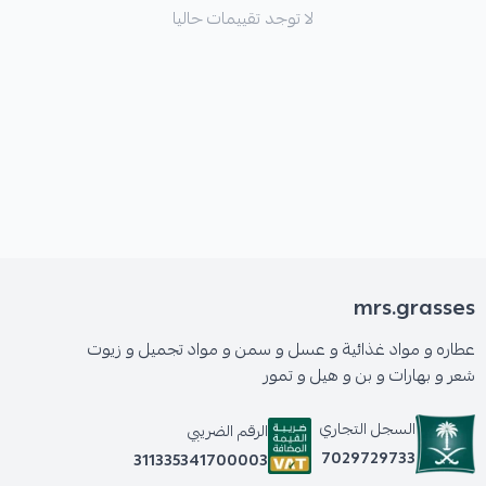
لا توجد تقييمات حاليا
mrs.grasses
عطاره و مواد غذائية و عسل و سمن و مواد تجميل و زيوت
شعر و بهارات و بن و هيل و تمور
السجل التجاري
الرقم الضريبي
7029729733
311335341700003