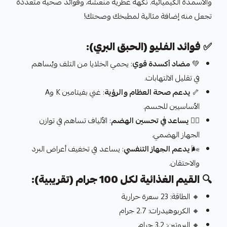
والأسمدة الكيميائية. نكهة عطرية منعشة، وفوائد صحية متعددة
تجعل منه إضافة مثالية لمطبخك وصحتك!
✅
فوائد الفليو (الحبق البري):
💚
مضاد أكسدة قوي
: يحمي الخلايا من التلف ويُساهم
في تقليل الالتهابات.
🦴
يدعم صحة العظام والرؤية
: غني بفيتامين K وA
الأساسيين للجسم.
🧘‍♂️
يساعد في تحسين الهضم
: الألياف تساهم في توازن
الجهاز الهضمي.
🌬️
يدعم الجهاز التنفسي
: يساعد في تخفيف أعراض البرد
والاحتقان.
🔍
القيم الغذائية لكل 100 جرام (تقريبية):
🔸 الطاقة: 23 سعرة حرارية
🔸 الكربوهيدرات: 2.7 جرام
🔸 البروتين: 3.2 جرام