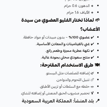
🔸 الدهون: 0.6 جرام
🔸 الألياف: 1.6 جرام
🌱
لماذا تختار الفليو العضوي من سيدة
الأعشاب؟
✔️
عضوي 100%
– بدون مبيدات أو مواد حافظة.
✔️
غني بالفيتامينات والمعادن الأساسية.
✔️
نكهة عطرية مميزة وطعم رائع.
✔️
منتج سعودي محلي بجودة عالية.
🍽️
طرق الاستخدام المقترحة:
🌿 إضافته للصلصات مثل البيستو.
🍗 تتبيل اللحوم والدواجن.
🥗 خلطه مع السلطات أو تزيين الأطباق.
🍹 تحضير مشروب الحبق المنعش أو إضافته للشاي.
📍 بلد المنشأ: المملكة العربية السعودية