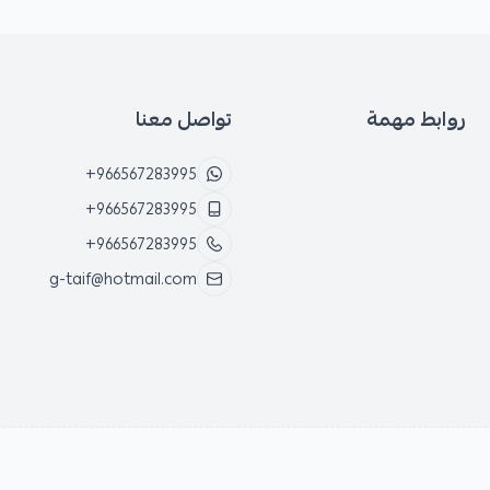
روابط مهمة
تواصل معنا
+966567283995
+966567283995
+966567283995
g-taif@hotmail.com