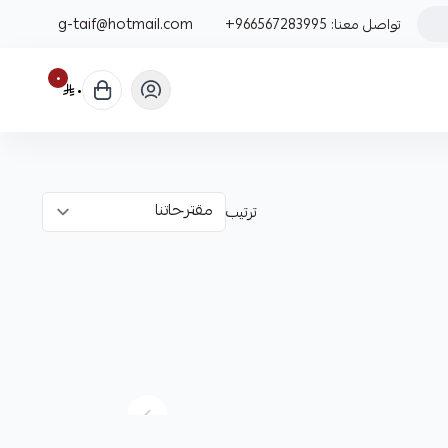
تواصل معنا:
+966567283995
g-taif@hotmail.com
٠
٠
ترتيب