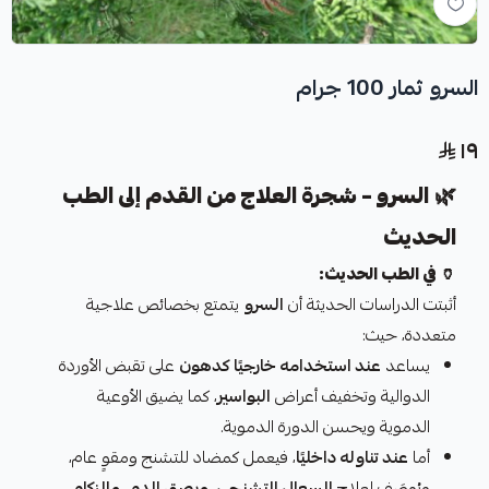
السرو ثمار 100 جرام
١٩
🌿
السرو – شجرة العلاج من القدم إلى الطب
الحديث
🏺
في الطب الحديث:
أثبتت الدراسات الحديثة أن
السرو
يتمتع بخصائص علاجية
متعددة، حيث:
يساعد
عند استخدامه خارجيًا كدهون
على تقبض الأوردة
الدوالية وتخفيف أعراض
البواسير
، كما يضيق الأوعية
الدموية ويحسن الدورة الدموية.
أما
عند تناوله داخليًا
، فيعمل كمضاد للتشنج ومقوٍ عام،
ويُوصَف لعلاج
السعال التشنجي، وبصق الدم، والزكام،