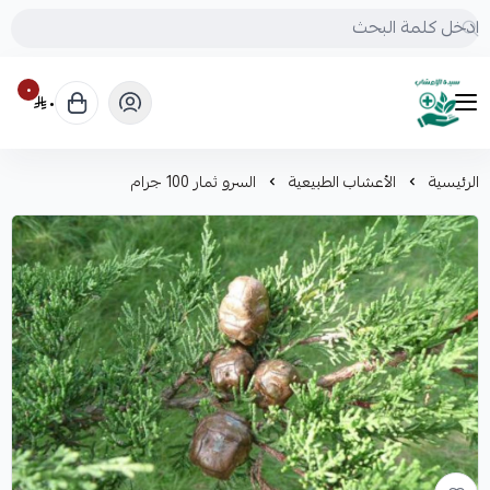
٠
٠
mrs.grasses
الرئيسية
الأعشاب الطبيعية
السرو ثمار 100 جرام