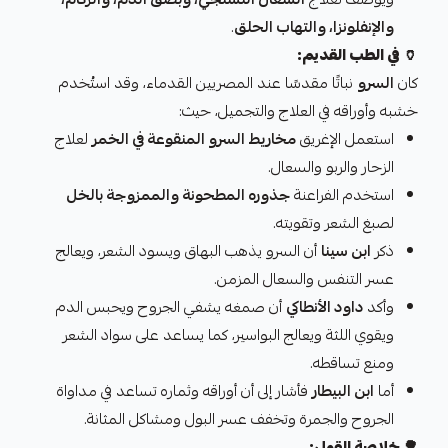
والإنفلونزا، والتهاب الحلق
.
🏺
في الطب القديم:
كان
السرو
نباتًا مقدسًا عند المصريين القدماء، وقد استُخدم
خشبه وأوراقه في العلاج والتجميل، حيث:
استعمل الإغريق
مخاريط السرو المنقوعة في الخمر
لعلاج
الزحار والربو والسعال.
استخدم الفراعنة
جذوره المطحونة والممزوجة بالخل
لصبغ الشعر وتقويته.
ذكر
ابن سينا
أن السرو يذهب البهاق ويسود الشعر، ويعالج
عسر التنفس والسعال المزمن.
وأكد
داود الأنطاكي
أن صمغه يشفي الجروح ويحبس الدم
ويقوي اللثة ويعالج البواسير، كما يساعد على سواد الشعر
ومنع تساقطه.
أما
ابن البيطار
فأشار إلى أن أوراقه وثماره تساعد في مداواة
الجروح والجمرة وتخفف عسر البول ومشاكل المثانة.
🌳
خلاصة القول: