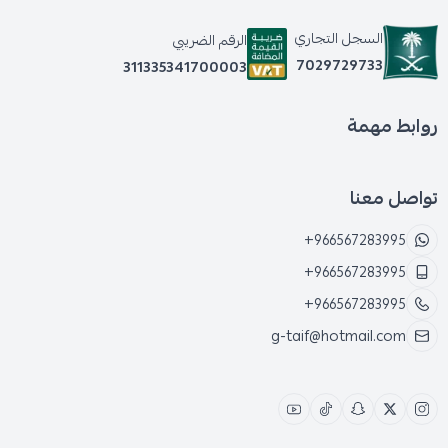
السجل التجاري
الرقم الضريبي
7029729733
311335341700003
روابط مهمة
تواصل معنا
+966567283995
+966567283995
+966567283995
g-taif@hotmail.com