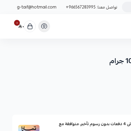
تواصل معنا:
+966567283995
g-taif@hotmail.com
٠
٠
ى
4
دفعات بدون رسوم تأخير، متوافقة مع