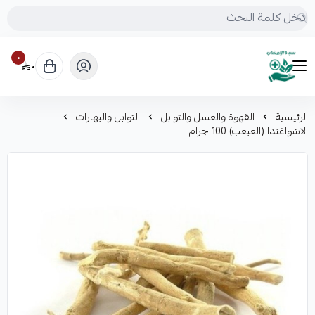
٠
٠
mrs.grasses
الرئيسية
القهوة والعسل والتوابل
التوابل والبهارات
الاشواغندا (العبعب) 100 جرام