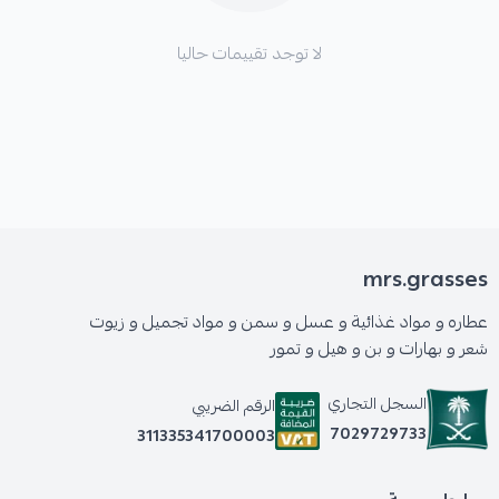
لا توجد تقييمات حاليا
mrs.grasses
عطاره و مواد غذائية و عسل و سمن و مواد تجميل و زيوت
شعر و بهارات و بن و هيل و تمور
السجل التجاري
الرقم الضريبي
7029729733
311335341700003