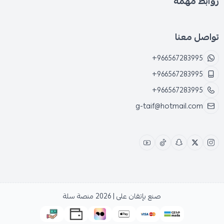
روابط مهمة
تواصل معنا
+966567283995
+966567283995
+966567283995
g-taif@hotmail.com
صنع بإتقان على | 2026
منصة سلة