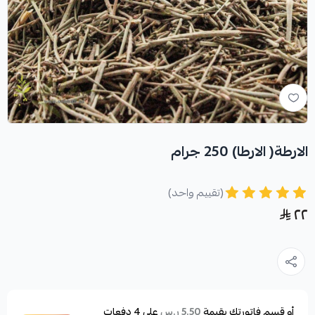
الارطة( الارطا) 250 جرام
(تقييم واحد)
٢٢
أو قسم فاتورتك بقيمة
على
4
دفعات
5.50 ر.س