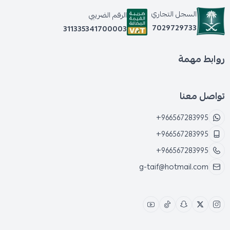
السجل التجاري
الرقم الضريبي
7029729733
311335341700003
روابط مهمة
تواصل معنا
+966567283995
+966567283995
+966567283995
g-taif@hotmail.com