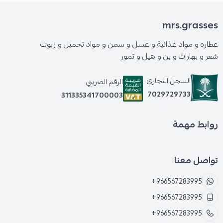
mrs.grasses
عطاره و مواد غذائية و عسل و سمن و مواد تجميل و زيوت
شعر و بهارات و بن و هيل و تمور
السجل التجاري
الرقم الضريبي
7029729733
311335341700003
روابط مهمة
تواصل معنا
+966567283995
+966567283995
+966567283995