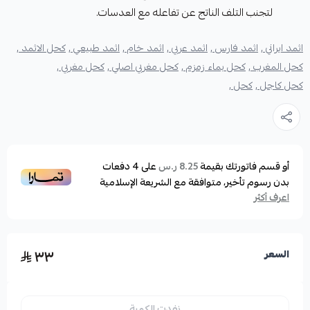
لتجنب التلف الناتج عن تفاعله مع العدسات.
اثمد ايراني ,
اثمد فارس ,
اثمد عربي ,
اثمد خام ,
اثمد طبيعي ,
كحل الاثمد ,
كحل المغرب ,
كحل بماء زمزم ,
كحل مغربي اصلي ,
كحل مغربي ,
كحل كاجل ,
كحل ,
أو قسم فاتورتك بقيمة
على
4
دفعات
8.25 ر.س
بدون رسوم تأخير، متوافقة مع الشريعة الإسلامية
اعرف أكثر
٣٣
السعر
نفدت الكمية