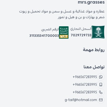
mrs.grasses
عطاره و مواد غذائية و عسل و سمن و مواد تجميل و زيوت
شعر و بهارات و بن و هيل و تمور
السجل التجاري
الرقم الضريبي
7029729733
311335341700003
روابط مهمة
تواصل معنا
+966567283995
+966567283995
+966567283995
g-taif@hotmail.com