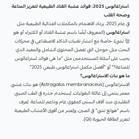
.
استراغالوس 2025: فوائد عشبة القتاد الطبيعية لتعزيز المناعة
وصحة القلب
في عام 2025، يزداد الاهتمام بالمكملات الغذائية الطبيعية مثل
استراغالوس
(المعروف أيضًا باسم عشبة القتاد أو الكثيراء أو هو
앙 تشي)، خاصة مع انتشار تقنيات الذكاء الاصطناعي في محركات
البحث مثل جوجل، التي تفضل المحتوى الشامل والمفيد الذي
يجيب على أسئلة المستخدمين مثل “ما هي فوائد استراغالوس
للمناعة؟” أو “أفضل مكمل استراغالوس طبيعي 2025”.
ما هو نبات الاستراغالوس؟
الاستراغالوس (Astragalus membranaceus) هو نبات عشبي
معمر ينتمي إلى عائلة البقوليات، يُستخدم جذره في الطب الصيني
التقليدي منذ آلاف السنين كمقوي عام وداعم للمناعة. يُعرف
باسم “هوانغ تشي” في الصين، ويُعتبر من أقوى الأعشاب الطبيعية
لتعزيز الطاقة الحيوية (Qi).