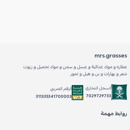
mrs.grasses
عطاره و مواد غذائية و عسل و سمن و مواد تجميل و زيوت
شعر و بهارات و بن و هيل و تمور
السجل التجاري
الرقم الضريبي
7029729733
311335341700003
روابط مهمة