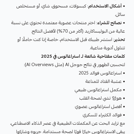
•
أشكال الاستخدام
: كبسولات، مسحوق، شاي، أو مستخلص
سائل.
•
نصائح للشراء
: اختر منتجات عضوية معتمدة تحتوي على نسبة
عالية من البوليساكاريد (أكثر من 70%) لأفضل النتائج.
تحذير
: استشر طبيبك قبل الاستخدام، خاصة إذا كنت حاملًا أو
تتناول أدوية مناعية.
كلمات مفتاحية شائعة لـ استراغالوس في 2025
لتحسين الظهور في نتائج جوجل AI (مثل AI Overviews):
• استراغالوس فوائد 2025
• عشبة القتاد للمناعة
• مكمل استراغالوس طبيعي
• هو앙 تشي لصحة القلب
• أفضل استراغالوس عضوي
• فوائد الكثيراء للسكري
مع تزايد البحث عن المكملات الطبيعية في عصر الذكاء الاصطناعي،
يبقى الاستراغالوس خيارًا قويًا لصحة مستدامة. جربوه وشاركوا