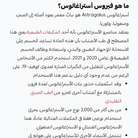
ما هو فيروس أستراغالوس؟
أستراغالوس Astragalus هو نباتٌ معمر يعود أصله إلى الصين،
ومنغوليا، وكوريا.
يعتقد مناصرو الأستراغالوس بأنه أحد
المكيفات الطبيعية
.يعني هذا
المصطلح في طب الأعشاب بأن هذه المادة تساعد الجسم على
الاستجابة للإجهاد النفسي والبدني، واستعادة وظائف الجسم
الطبيعية.في عامي 2020 و 2021، استخدم الكثير من الأشخاص
الأَستراغالوس للتقليل من التأثيرات الضارة لعدوى كوفيد-19، على
الرغم من عدم وجود أي دليل يدعم هذا الاستخدام.
وقد استُعمِلت جذور نبات الأَستراغالوس لعدة قرون
بالمشاركة مع أعشاب أخرى كجزءٍ من
الطب الصيني
التقليدي
.
من بين أكثر من 2,000 نوع من الأستراغالوس، يجري
استخدام نوعين فقط في المكملات الغذائية عادةً، هما
الأستراغالوس الغشائي
و
الأستراغالوس المنغولي
.
تشتمل الأسماء الأخرى للأستراغالوس على هوانغ كي