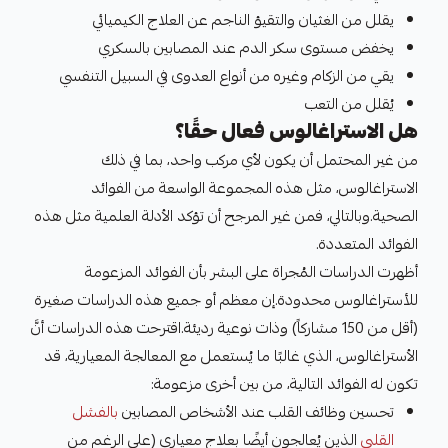
يقلل من الغثيان والتقيؤ الناجم عن العلاج الكيميائي
يخفض مستوى سكر الدم عند المصابين بالسكري
يقي من الزكام وغيره من أنواع العدوى في السبيل التنفسي
يُقلل من التعب
هل الاستراغالوس فعال حقًا؟
من غير المحتمل أن يكون لأي مركب واحد، بما في ذلك
الاستراغالوس، مثل هذه المجموعة الواسعة من الفوائد
الصحية.وبالتالي، فمن غير المرجح أن تؤكد الأدلة العلمية مثل هذه
الفوائد المتعددة.
أظهرت الدراسات المُجراة على البشر بأن الفوائد المزعومة
للأستراغالوس محدودة.إن معظم أو جميع هذه الدراسات صغيرة
(أقل من 150 مشاركاً) وذات نوعية رديئة.اقترحت هذه الدراسات أنَّ
الأستراغالوس، الذي غالبًا ما يُستعمل مع المعالجة المعيارية، قد
تكون له الفوائد التالية، من بين أخرى مزعومة:
تحسين وظائف القلب عند الأشخاص المصابين
بالفشل
القلبي
الذين يُعالجون أيضًا بعلاج معياري (على الرغم من